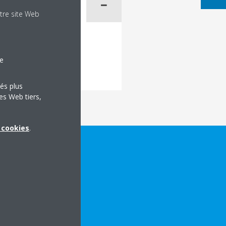
tre site Web
le
tés plus
es Web tiers,
x cookies
.