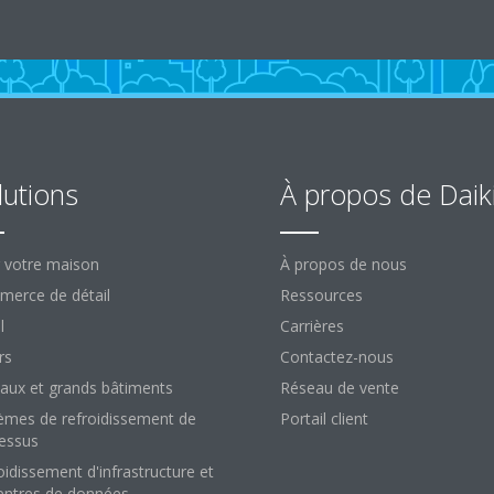
lutions
À propos de Daik
 votre maison
À propos de nous
erce de détail
Ressources
l
Carrières
rs
Contactez-nous
aux et grands bâtiments
Réseau de vente
èmes de refroidissement de
Portail client
essus
oidissement d'infrastructure et
entres de données