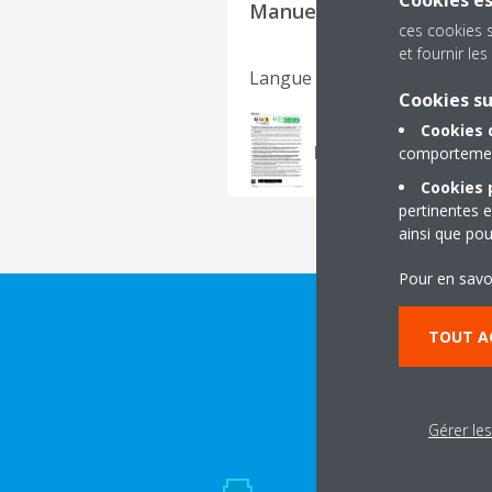
Cookies es
Manuels d'utilisation
ces cookies 
et fournir l
Langue du document
Cookies s
Operation manual_
Cookies 
PDF | 2.66MB
comportement
Cookies p
pertinentes e
ainsi que pou
Pour en savo
TOUT A
Gérer le