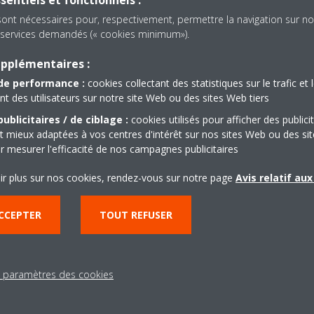
sentiels et fonctionnels :
sont nécessaires pour, respectivement, permettre la navigation sur no
es services demandés (« cookies minimum»).
upplémentaires :
4PFR752841-1
de performance :
cookies collectant des statistiques sur le trafic et 
 des utilisateurs sur notre site Web ou des sites Web tiers
ublicitaires / de ciblage :
cookies utilisés pour afficher des publici
t mieux adaptées à vos centres d'intérêt sur nos sites Web ou des sit
r mesurer l'efficacité de nos campagnes publicitaires
ir plus sur nos cookies, rendez-vous sur notre page
Avis relatif au
CCEPTER
TOUT REFUSER
Besoin d'aide?
s paramètres des cookies
CONTACTEZ-NOUS