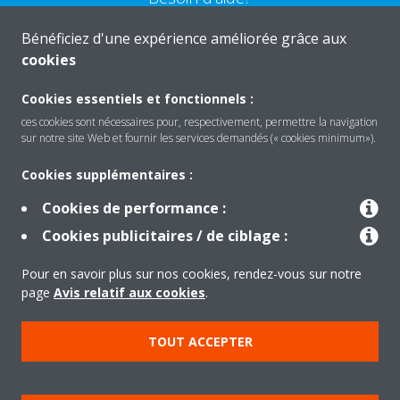
Bénéficiez d'une expérience améliorée grâce aux
CONTACTEZ-NOUS
cookies
Cookies essentiels et fonctionnels :
ces cookies sont nécessaires pour, respectivement, permettre la navigation
sur notre site Web et fournir les services demandés (« cookies minimum»).
Produits
Cookies supplémentaires :
Cookies de performance :
Solutions
Cookies publicitaires / de ciblage :
Pour en savoir plus sur nos cookies, rendez-vous sur notre
À propos de Daikin
page
Avis relatif aux cookies
.
TOUT ACCEPTER
Copyright © Daikin
Mentions légales
Avis relatif aux cookies