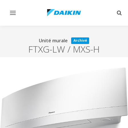
Afficher/masquer
Affi
navigation
rech
Unité murale
Archivé
FTXG-LW / MXS-H