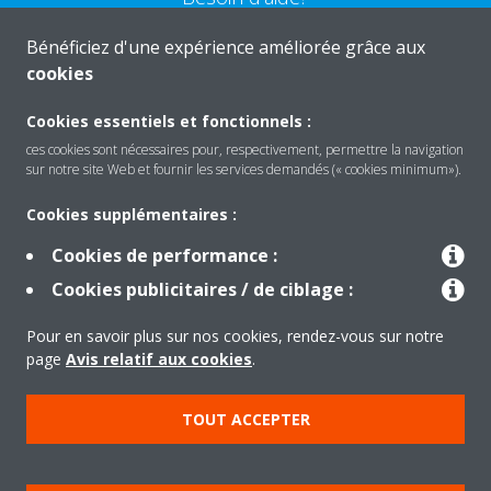
Bénéficiez d'une expérience améliorée grâce aux
CONTACTEZ-NOUS
cookies
Cookies essentiels et fonctionnels :
ces cookies sont nécessaires pour, respectivement, permettre la navigation
sur notre site Web et fournir les services demandés (« cookies minimum»).
Produits
Cookies supplémentaires :
Cookies de performance :
Solutions
Cookies publicitaires / de ciblage :
Pour en savoir plus sur nos cookies, rendez-vous sur notre
À propos de Daikin
page
Avis relatif aux cookies
.
TOUT ACCEPTER
Copyright © Daikin
Mentions légales
Avis relatif aux cookies