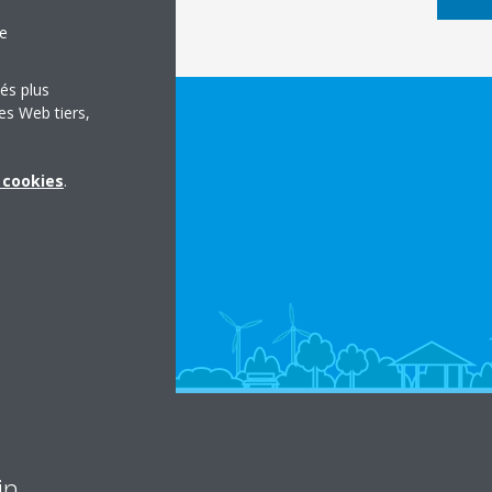
le
tés plus
es Web tiers,
x cookies
.
in