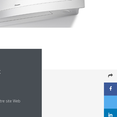
x
tre site Web
gorie