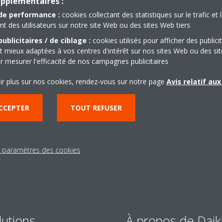
upplémentaires :
de performance :
cookies collectant des statistiques sur le trafic et 
 des utilisateurs sur notre site Web ou des sites Web tiers
ublicitaires / de ciblage :
cookies utilisés pour afficher des publici
t mieux adaptées à vos centres d'intérêt sur nos sites Web ou des sit
r mesurer l'efficacité de nos campagnes publicitaires
Besoin d'aide?
ir plus sur nos cookies, rendez-vous sur notre page
Avis relatif au
CONTACTEZ-NOUS
CCEPTER
TOUT REFUSER
s paramètres des cookies
lutions
À propos de Daik