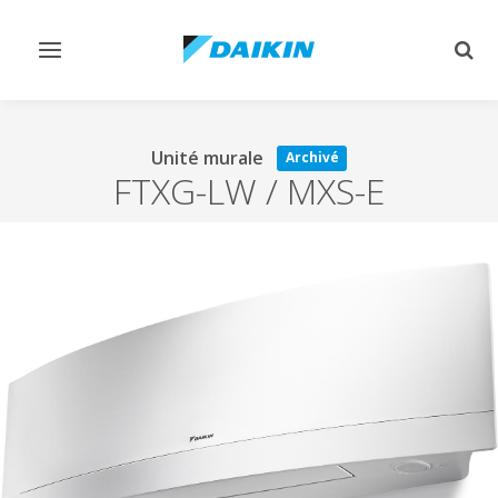
Afficher/masquer
Affi
navigation
rech
Unité murale
Archivé
FTXG-LW / MXS-E