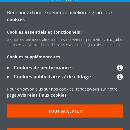
Bénéficiez d'une expérience améliorée grâce aux
CONTACTEZ-NOUS
cookies
Cookies essentiels et fonctionnels :
ces cookies sont nécessaires pour, respectivement, permettre la navigation
sur notre site Web et fournir les services demandés (« cookies minimum»).
Produits
Cookies supplémentaires :
Cookies de performance :
Solutions
Cookies publicitaires / de ciblage :
Pour en savoir plus sur nos cookies, rendez-vous sur notre
À propos de Daikin
page
Avis relatif aux cookies
.
TOUT ACCEPTER
Copyright © Daikin
Mentions légales
Avis relatif aux cookies