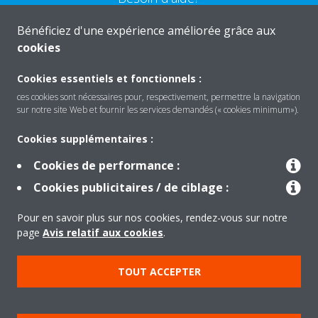
Bénéficiez d'une expérience améliorée grâce aux
CONTACTEZ-NOUS
cookies
Cookies essentiels et fonctionnels :
ces cookies sont nécessaires pour, respectivement, permettre la navigation
sur notre site Web et fournir les services demandés (« cookies minimum»).
Produits
Cookies supplémentaires :
Cookies de performance :
Solutions
Cookies publicitaires / de ciblage :
Pour en savoir plus sur nos cookies, rendez-vous sur notre
À propos de Daikin
page
Avis relatif aux cookies
.
TOUT ACCEPTER
Copyright © Daikin
Mentions légales
Avis relatif aux cookies