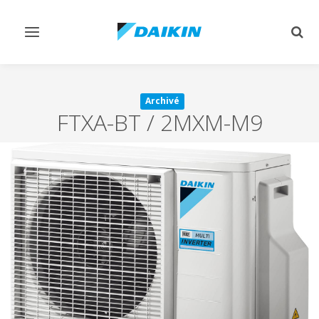
Afficher/masquer
Affi
navigation
rech
Archivé
FTXA-BT / 2MXM-M9