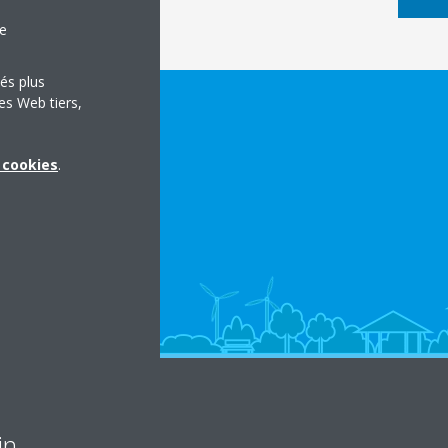
le
tés plus
es Web tiers,
x cookies
.
in