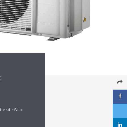
x
tre site Web
gorie