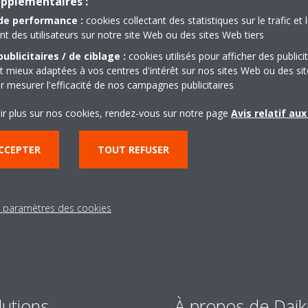
upplémentaires :
de performance :
cookies collectant des statistiques sur le trafic et 
 des utilisateurs sur notre site Web ou des sites Web tiers
ublicitaires / de ciblage :
cookies utilisés pour afficher des publici
t mieux adaptées à vos centres d'intérêt sur nos sites Web ou des sit
r mesurer l'efficacité de nos campagnes publicitaires
Besoin d'aide?
ir plus sur nos cookies, rendez-vous sur notre page
Avis relatif au
CONTACTEZ-NOUS
CCEPTER
TOUT REFUSER
s paramètres des cookies
lutions
À propos de Daik