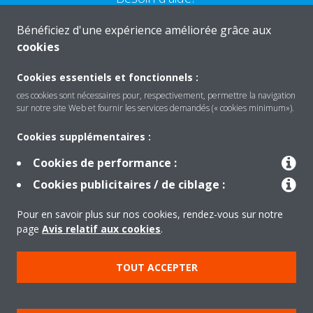
Bénéficiez d'une expérience améliorée grâce aux
CONTACTEZ-NOUS
cookies
Cookies essentiels et fonctionnels :
ces cookies sont nécessaires pour, respectivement, permettre la navigation
sur notre site Web et fournir les services demandés (« cookies minimum»).
Produits
Cookies supplémentaires :
Cookies de performance :
Solutions
Cookies publicitaires / de ciblage :
Pour en savoir plus sur nos cookies, rendez-vous sur notre
À propos de Daikin
page
Avis relatif aux cookies
.
TOUT ACCEPTER
Copyright © Daikin
Mentions légales
Avis relatif aux cookies