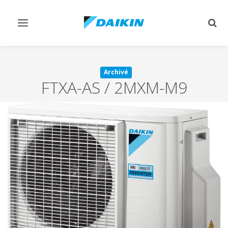
Afficher/masquer
Affi
navigation
rech
Archivé
FTXA-AS / 2MXM-M9