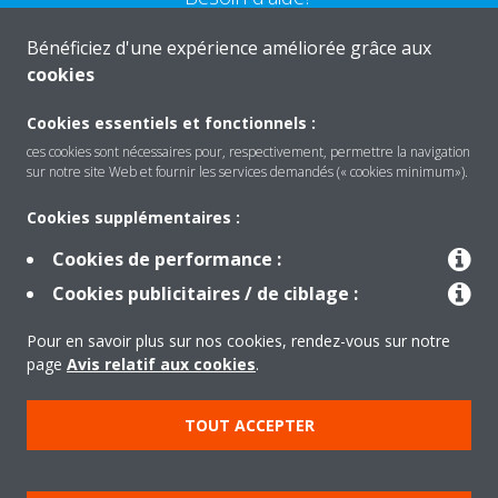
Bénéficiez d'une expérience améliorée grâce aux
CONTACTEZ-NOUS
cookies
Cookies essentiels et fonctionnels :
ces cookies sont nécessaires pour, respectivement, permettre la navigation
sur notre site Web et fournir les services demandés (« cookies minimum»).
Produits
Cookies supplémentaires :
Cookies de performance :
Solutions
Cookies publicitaires / de ciblage :
Pour en savoir plus sur nos cookies, rendez-vous sur notre
À propos de Daikin
page
Avis relatif aux cookies
.
TOUT ACCEPTER
Copyright © Daikin
Mentions légales
Avis relatif aux cookies