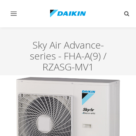
Afficher/masquer
Affi
navigation
rech
Sky Air Advance-
series
-
FHA-A(9) /
RZASG-MV1