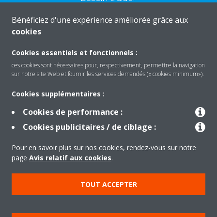
Bénéficiez d'une expérience améliorée grâce aux
CONTACTEZ-NOUS
cookies
Cookies essentiels et fonctionnels :
ces cookies sont nécessaires pour, respectivement, permettre la navigation
sur notre site Web et fournir les services demandés (« cookies minimum»).
Produits
Cookies supplémentaires :
Cookies de performance :
Solutions
Cookies publicitaires / de ciblage :
Pour en savoir plus sur nos cookies, rendez-vous sur notre
À propos de Daikin
page
Avis relatif aux cookies
.
TOUT ACCEPTER
Copyright © Daikin
Mentions légales
Avis relatif aux cookies