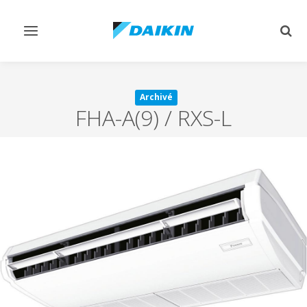
Afficher/masquer
Affi
navigation
rech
Archivé
FHA-A(9) / RXS-L