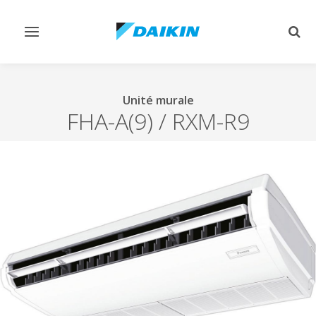
Afficher/masquer
Affi
navigation
rech
Unité murale
FHA-A(9) / RXM-R9