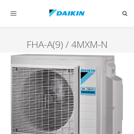
Afficher/masquer
Affi
navigation
rech
FHA-A(9) / 4MXM-N