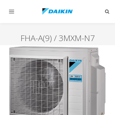
Afficher/masquer
Affi
navigation
rech
FHA-A(9) / 3MXM-N7