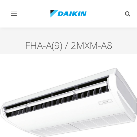
Afficher/masquer
Affi
navigation
rech
FHA-A(9) / 2MXM-A8