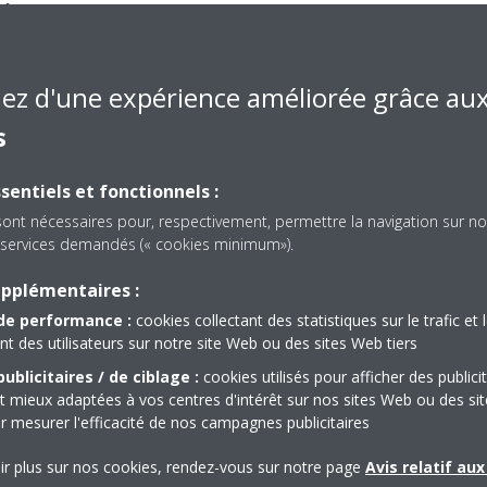
té
iez d'une expérience améliorée grâce au
tion of Conformity_3P481751-1M
s
sentiels et fonctionnels :
4-1_Eco Declaration of Conformity LOT10
sont nécessaires pour, respectivement, permettre la navigation sur no
es services demandés (« cookies minimum»).
upplémentaires :
1-1_RoHS Declaration of Conformity
de performance :
cookies collectant des statistiques sur le trafic et 
 des utilisateurs sur notre site Web ou des sites Web tiers
ublicitaires / de ciblage :
cookies utilisés pour afficher des publici
t mieux adaptées à vos centres d'intérêt sur nos sites Web ou des sit
r mesurer l'efficacité de nos campagnes publicitaires
ir plus sur nos cookies, rendez-vous sur notre page
Avis relatif au