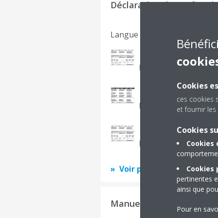
Déclaration de conformi
Langue du document
Bénéfic
FAA-A_RoHS Declara
cookie
PDF | 716.60KB
Cookies es
FAA71-100A_3P48225
ces cookies 
PDF | 257.71KB
et fournir l
Cookies s
FAA71-100A_3P48175
Cookies 
PDF | 265.44KB
comportement
Voir plus
Cookies p
pertinentes e
ainsi que pou
Manuels d'installation
Pour en savo