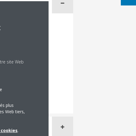
x
tre site Web
le
tés plus
es Web tiers,
x cookies
.