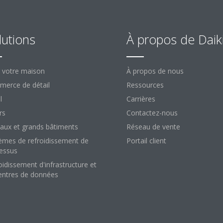
lutions
À propos de Daik
 votre maison
À propos de nous
erce de détail
Ressources
l
Carrières
rs
Contactez-nous
aux et grands bâtiments
Réseau de vente
èmes de refroidissement de
Portail client
essus
oidissement d'infrastructure et
entres de données