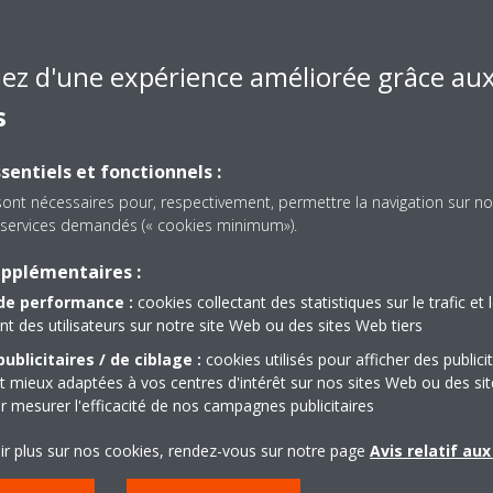
iez d'une expérience améliorée grâce au
s
brid heat pump_ECPFR13-731_P_DAB_Catalogues_French
sentiels et fonctionnels :
sont nécessaires pour, respectivement, permettre la navigation sur no
es services demandés (« cookies minimum»).
té
upplémentaires :
de performance :
cookies collectant des statistiques sur le trafic et 
 des utilisateurs sur notre site Web ou des sites Web tiers
ublicitaires / de ciblage :
cookies utilisés pour afficher des publici
t mieux adaptées à vos centres d'intérêt sur nos sites Web ou des sit
r mesurer l'efficacité de nos campagnes publicitaires
 installateur
ir plus sur nos cookies, rendez-vous sur notre page
Avis relatif au