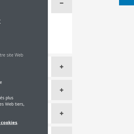
x
tre site Web
le
tés plus
es Web tiers,
x cookies
.