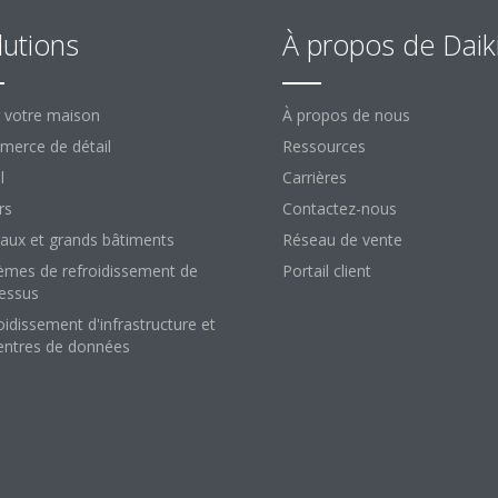
lutions
À propos de Daik
 votre maison
À propos de nous
erce de détail
Ressources
l
Carrières
rs
Contactez-nous
aux et grands bâtiments
Réseau de vente
èmes de refroidissement de
Portail client
essus
oidissement d'infrastructure et
entres de données