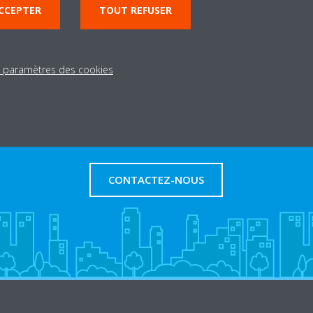
ateur
CCEPTER
TOUT REFUSER
s paramètres des cookies
Besoin d'aide?
CONTACTEZ-NOUS