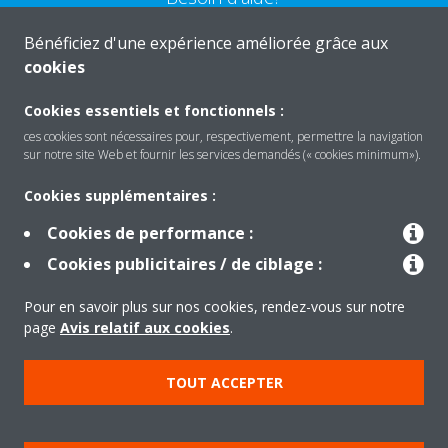
Bénéficiez d'une expérience améliorée grâce aux
CONTACTEZ-NOUS
cookies
Cookies essentiels et fonctionnels :
ces cookies sont nécessaires pour, respectivement, permettre la navigation
sur notre site Web et fournir les services demandés (« cookies minimum»).
Produits
Cookies supplémentaires :
Cookies de performance :
Solutions
Cookies publicitaires / de ciblage :
Pour en savoir plus sur nos cookies, rendez-vous sur notre
À propos de Daikin
page
Avis relatif aux cookies
.
TOUT ACCEPTER
Copyright © Daikin
Mentions légales
Avis relatif aux cookies