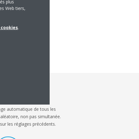
tés plus
es Web tiers,
x cookies
.
age automatique de tous les
aléatoire, non pas simultanée.
sur les réglages précédents.