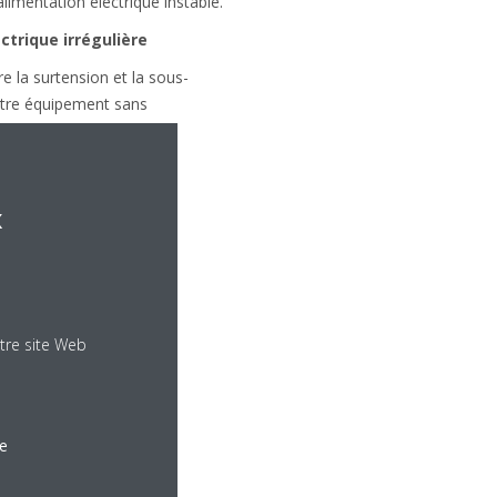
imentation électrique instable.
ctrique irrégulière
tre la surtension et la sous-
votre équipement sans
x
tre site Web
le