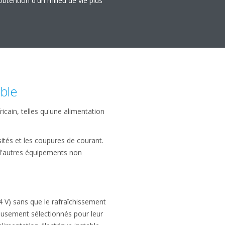
obtention d'un milieu de vie plus
able
icain, telles qu'une alimentation
sités et les coupures de courant.
 d'autres équipements non
4 V) sans que le rafraîchissement
eusement sélectionnés pour leur