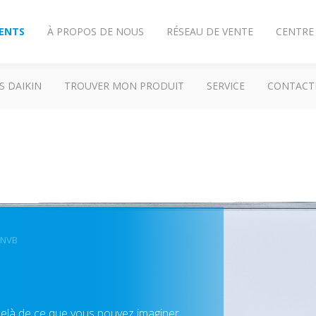
IENTS
À PROPOS DE NOUS
RÉSEAU DE VENTE
CENTRE
S DAIKIN
TROUVER MON PRODUIT
SERVICE
CONTACT
TNVB
-delà de ce que vous pouvez imaginer