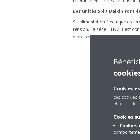
tolérance en termes de tension, 
Les unités Split Daikin sont 
Si l'alimentation électrique est ir
tension. La série FTNV-B est con
stabilisateur* supplémentaire et 
Bénéfic
cookie
Cookies es
ces cookies 
et fournir l
Cookies s
Cookies 
comportement