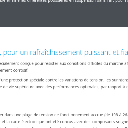
able élimine les différentes poussières en suspension dans l'air, pour l'
, pour un rafraîchissement puissant et fi
écialement conçue pour résister aux conditions difficiles du marché afr
nement corrosif.
'une protection spéciale contre les variations de tension, les surinten
ée de vie supérieure avec des performances optimales, par rapport à
nner dans une plage de tension de fonctionnement accrue (de 198 à 26
r et la carte électronique ont été conçus avec des composants soign