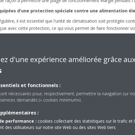
de façon à permettre une plage de fonctionnement élargie pendant l'al
équipées d'une protection spéciale contre une alimentation éle
régulière, il est essentiel que l'unité de climatisation soit protégée con
çue avec cette protection, ce qui vous permet de faire fonctionner 
de maintenir sa durée de vie optimale.
iez d'une expérience améliorée grâce au
s
sentiels et fonctionnels :
sont nécessaires pour, respectivement, permettre la navigation sur no
es services demandés (« cookies minimum»).
upplémentaires :
de performance :
cookies collectant des statistiques sur le trafic et 
 des utilisateurs sur notre site Web ou des sites Web tiers