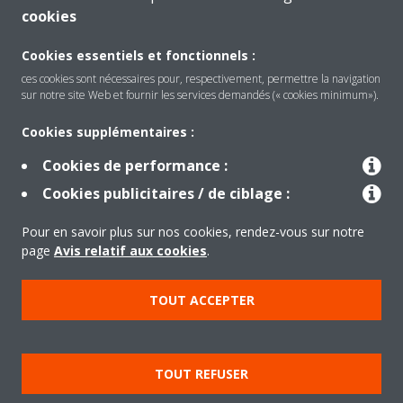
CONTACTEZ-NOUS
cookies
Cookies essentiels et fonctionnels :
ces cookies sont nécessaires pour, respectivement, permettre la navigation
sur notre site Web et fournir les services demandés (« cookies minimum»).
Produits
Cookies supplémentaires :
Cookies de performance :
Solutions
Cookies publicitaires / de ciblage :
Pour en savoir plus sur nos cookies, rendez-vous sur notre
À propos de Daikin
page
Avis relatif aux cookies
.
TOUT ACCEPTER
Copyright © Daikin
Mentions légales
Avis relatif aux cookies
TOUT REFUSER
Politique de confidentialité des données
éthique de l'entreprise