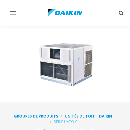
Afficher/masquer
Affi
navigation
rech
GROUPES DE PRODUITS
UNITÉS DE TOIT | DAIKIN
SÉRIE UATQ-C