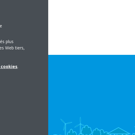
le
tés plus
es Web tiers,
x cookies
.