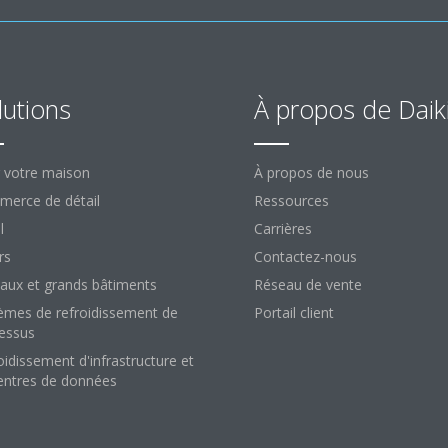
lutions
À propos de Daik
 votre maison
À propos de nous
erce de détail
Ressources
l
Carrières
rs
Contactez-nous
aux et grands bâtiments
Réseau de vente
èmes de refroidissement de
Portail client
essus
oidissement d'infrastructure et
entres de données