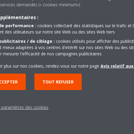
es services demandés (« cookies minimum»).
LIRE LA SUITE
upplémentaires :
de performance :
cookies collectant des statistiques sur le trafic et 
 des utilisateurs sur notre site Web ou des sites Web tiers
ublicitaires / de ciblage :
cookies utilisés pour afficher des publici
t mieux adaptées à vos centres d'intérêt sur nos sites Web ou des sit
r mesurer l'efficacité de nos campagnes publicitaires
ir plus sur nos cookies, rendez-vous sur notre page
Avis relatif au
Besoin d'aide?
CCEPTER
TOUT REFUSER
CONTACTEZ-NOUS
s paramètres des cookies