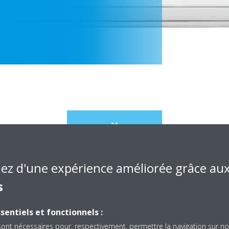
Scroll
to
content
iez d'une expérience améliorée grâce au
s
sentiels et fonctionnels :
FWW-L
sont nécessaires pour, respectivement, permettre la navigation sur no