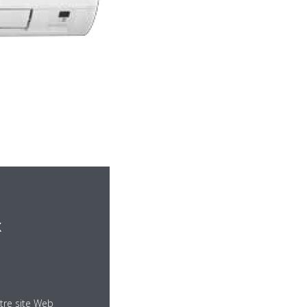
x
tre site Web