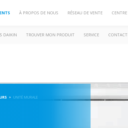
IENTS
À PROPOS DE NOUS
RÉSEAU DE VENTE
CENTRE
S DAIKIN
TROUVER MON PRODUIT
SERVICE
CONTACT
URS
UNITÉ MURALE