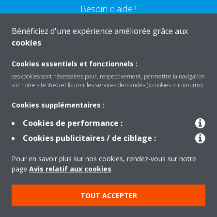
Besoin d'aide?
Bénéficiez d'une expérience améliorée grâce aux
CONTACTEZ-NOUS
cookies
Cookies essentiels et fonctionnels :
ces cookies sont nécessaires pour, respectivement, permettre la navigation
sur notre site Web et fournir les services demandés (« cookies minimum»).
Produits
Cookies supplémentaires :
Cookies de performance :
Solutions
Cookies publicitaires / de ciblage :
Pour en savoir plus sur nos cookies, rendez-vous sur notre
À propos de Daikin
page
Avis relatif aux cookies
.
TOUT ACCEPTER
Copyright © Daikin