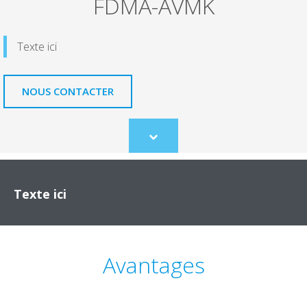
FDMA-AVMK
Texte ici
NOUS CONTACTER
Scroll
to
content
Texte ici
Avantages