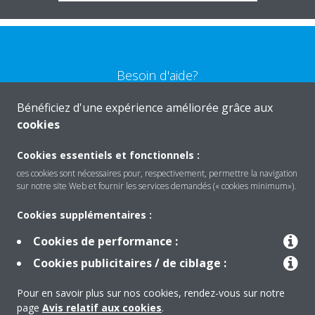
Besoin d'aide?
Bénéficiez d'une expérience améliorée grâce aux
CONTACTEZ-NOUS
cookies
Cookies essentiels et fonctionnels :
ces cookies sont nécessaires pour, respectivement, permettre la navigation
sur notre site Web et fournir les services demandés (« cookies minimum»).
Produits
Cookies supplémentaires :
Cookies de performance :
Solutions
Cookies publicitaires / de ciblage :
Pour en savoir plus sur nos cookies, rendez-vous sur notre
À propos de Daikin
page
Avis relatif aux cookies
.