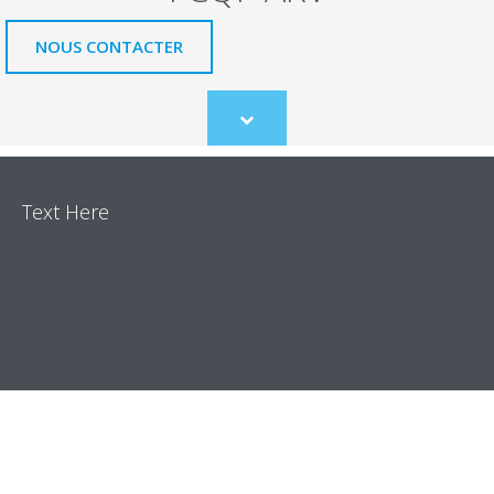
NOUS CONTACTER
Scroll
to
content
Text Here