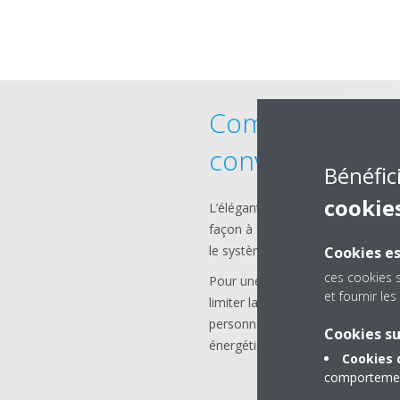
Commandes intu
conviviales
Bénéfic
cookie
L’élégant écran tactile pour co
façon à s’intégrer à tous les intéri
le système extrêmement convivia
Cookies es
ces cookies 
Pour une facilité d’utilisation 
et fournir l
limiter la possibilité de modificat
personnel tout en assurant l’obte
Cookies s
énergétique et d’un confort clie
Cookies 
comportement