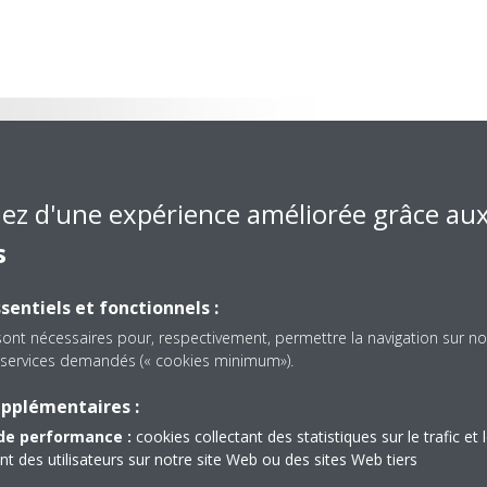
itives et
iez d'une expérience améliorée grâce au
s
mmande locale est conçu de
eurs, et l’interface intuitive rend
l.
sentiels et fonctionnels :
sont nécessaires pour, respectivement, permettre la navigation sur no
optimale, vous pouvez même
es services demandés (« cookies minimum»).
ion des réglages par le
ntion d’une efficacité
upplémentaires :
nt optimum.
de performance :
cookies collectant des statistiques sur le trafic et 
 des utilisateurs sur notre site Web ou des sites Web tiers