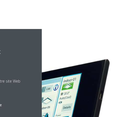
x
tre site Web
le