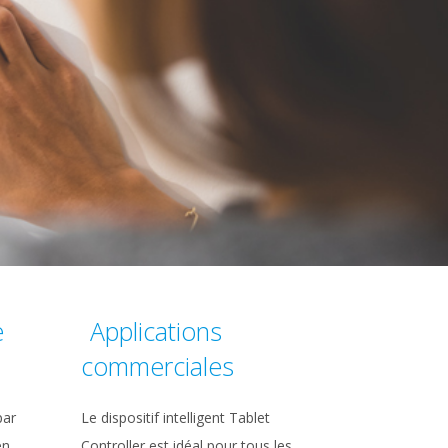
e
Applications
commerciales
par
Le dispositif intelligent Tablet
en
Controller est idéal pour tous les