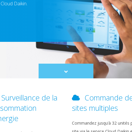
 Cloud Daikin.
Scroll
to
content
Surveillance de la
Commande d
nsommation
sites multiples
nergie
Commandez jusqu’à 32 unités 
site via le service Cloud Daikin 