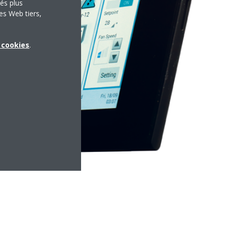
tés plus
es Web tiers,
x cookies
.