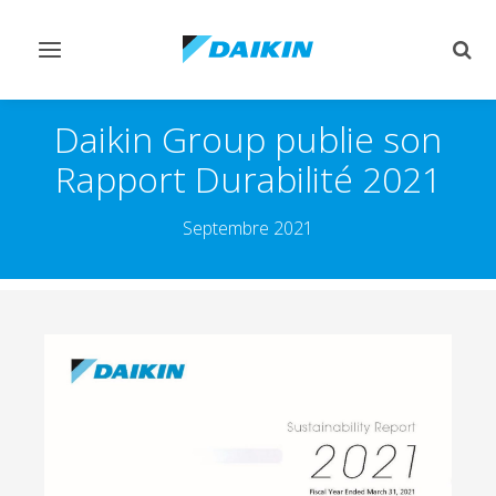
Afficher/masquer
Affi
navigation
rech
Daikin Group publie son
Rapport Durabilité 2021
Septembre 2021