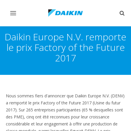
Afficher/masquer
Affi
navigation
rech
Daikin Europe N.V. remporte
le prix Factory of the Future
2017
Nous sommes fiers d'annoncer que Daikin Europe N.V. (DENV)
a remporté le prix Factory of the Future 2017 (Usine du futur
2017). Sur 265 entreprises participantes (65 % desquelles sont
des PME), cinq ont été reconnues pour leur croissance
considérable et leur engagement à offrir une production de
classe mondiale, parmi lesquelles figurait DENV. Le prix