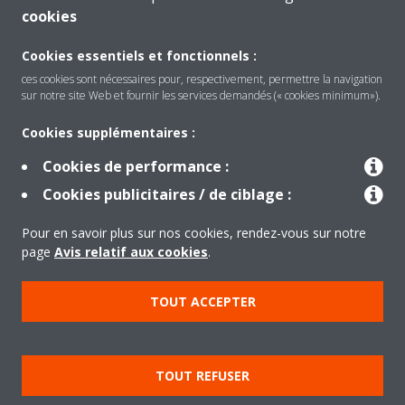
cookies
CONTACTEZ-NOUS
Cookies essentiels et fonctionnels :
ces cookies sont nécessaires pour, respectivement, permettre la navigation
sur notre site Web et fournir les services demandés (« cookies minimum»).
Produits
Cookies supplémentaires :
Cookies de performance :
Cookies publicitaires / de ciblage :
Solutions
Pour en savoir plus sur nos cookies, rendez-vous sur notre
page
Avis relatif aux cookies
.
À propos de Daikin
TOUT ACCEPTER
Copyright © Daikin
Mentions légales
Avis relatif aux cookies
TOUT REFUSER
Politique de confidentialité des données
éthique de l'entreprise