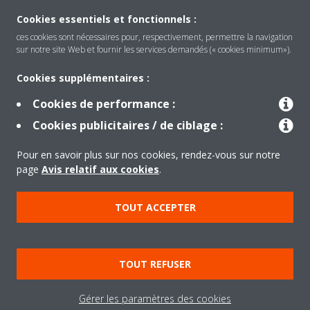
Cookies essentiels et fonctionnels :
ces cookies sont nécessaires pour, respectivement, permettre la navigation
sur notre site Web et fournir les services demandés (« cookies minimum»).
Produits
Cookies supplémentaires :
Cookies de performance :
Solutions
Cookies publicitaires / de ciblage :
Pour en savoir plus sur nos cookies, rendez-vous sur notre
À propos de Daikin
page
Avis relatif aux cookies
.
TOUT ACCEPTER
Copyright © Daikin
Mentions légales
Avis relatif aux cookies
TOUT REFUSER
Politique de confidentialité des données
éthique de l'entreprise
Gérer les paramètres des cookies