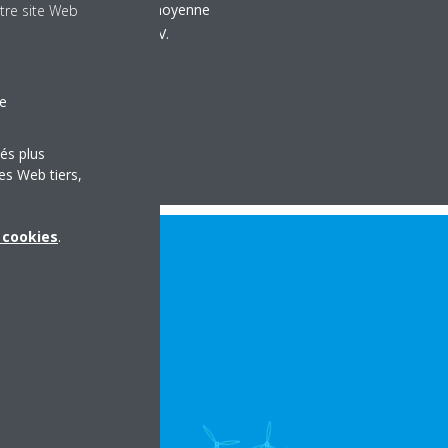
ations commerciales de moyenne
tre site Web
n œuvre notre gamme VRV.
le
tés plus
es Web tiers,
x cookies
.