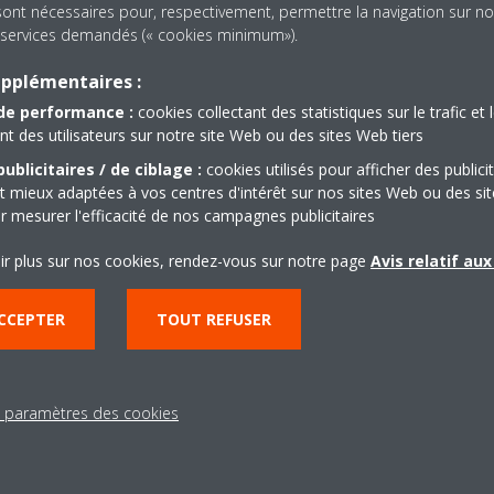
votre système de production
adapté aux besoins des applic
sont nécessaires pour, respectivement, permettre la navigation sur no
es services demandés (« cookies minimum»).
à grande envergure mettant e
upplémentaires :
EN SAVOIR PLUS
de performance :
cookies collectant des statistiques sur le trafic et 
 des utilisateurs sur notre site Web ou des sites Web tiers
ublicitaires / de ciblage :
cookies utilisés pour afficher des publici
t mieux adaptées à vos centres d'intérêt sur nos sites Web ou des sit
r mesurer l'efficacité de nos campagnes publicitaires
ir plus sur nos cookies, rendez-vous sur notre page
Avis relatif au
Besoin d'aide?
CCEPTER
TOUT REFUSER
CONTACTEZ-NOUS
s paramètres des cookies