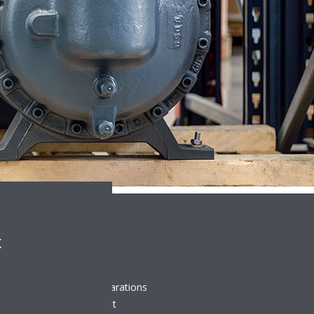
x
u’à la réalisation de réparations
nance VRV est parfaitement