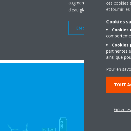
augmenter les performances de 
ces cookies 
et fournir l
d'eau glacée.
Cookies s
EN SAVOIR PLUS
Cookies 
comportement
Cookies p
pertinentes e
ainsi que pou
Pour en savo
TOUT A
Gérer le