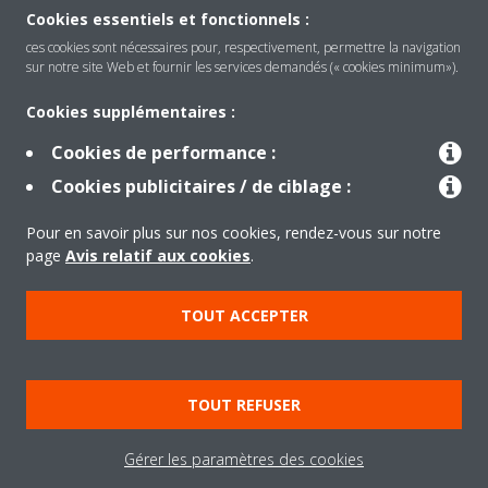
Cookies essentiels et fonctionnels :
ces cookies sont nécessaires pour, respectivement, permettre la navigation
sur notre site Web et fournir les services demandés (« cookies minimum»).
Produits
Cookies supplémentaires :
Cookies de performance :
Solutions
Cookies publicitaires / de ciblage :
Pour en savoir plus sur nos cookies, rendez-vous sur notre
À propos de Daikin
page
Avis relatif aux cookies
.
TOUT ACCEPTER
Copyright © Daikin
Mentions légales
Avis relatif aux cookies
TOUT REFUSER
Politique de confidentialité des données
éthique de l'entreprise
Gérer les paramètres des cookies