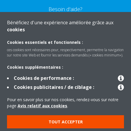
Besoin d'aide?
Bénéficiez d'une expérience améliorée grâce aux
CONTACTEZ-NOUS
cookies
Cookies essentiels et fonctionnels :
ces cookies sont nécessaires pour, respectivement, permettre la navigation
sur notre site Web et fournir les services demandés (« cookies minimum»).
Produits
Cookies supplémentaires :
Cookies de performance :
Solutions
Cookies publicitaires / de ciblage :
Pour en savoir plus sur nos cookies, rendez-vous sur notre
À propos de Daikin
page
Avis relatif aux cookies
.
TOUT ACCEPTER
Copyright © Daikin