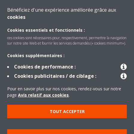
Bénéficiez d'une expérience améliorée grâce aux
CONTACTEZ-NOUS
cookies
Cookies essentiels et fonctionnels :
ces cookies sont nécessaires pour, respectivement, permettre la navigation
sur notre site Web et fournir les services demandés (« cookies minimum»).
Produits
Cookies supplémentaires :
Cookies de performance :
Solutions
Cookies publicitaires / de ciblage :
Pour en savoir plus sur nos cookies, rendez-vous sur notre
À propos de Daikin
page
Avis relatif aux cookies
.
TOUT ACCEPTER
Copyright © Daikin
Mentions légales
Avis relatif aux cookies