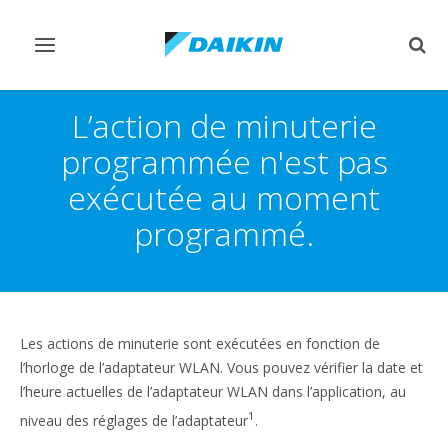
Afficher/masquer
Affi
navigation
rech
L’action de minuterie
programmée n'est pas
exécutée au moment
programmé.
Les actions de minuterie sont exécutées en fonction de
l’horloge de l’adaptateur WLAN. Vous pouvez vérifier la date et
l’heure actuelles de l’adaptateur WLAN dans l’application, au
1
niveau des réglages de l’adaptateur
.