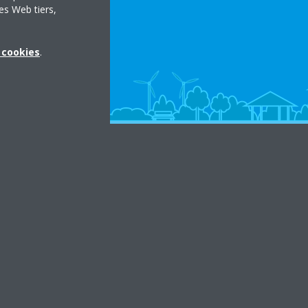
es Web tiers,
x cookies
.
in