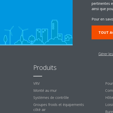
pertinentes e
ainsi que pou
Pour en savo
TOUT A
Gérer le
Produits
So
VRV
Pour
Monté au mur
Comm
Systèmes de contrôle
Hôte
Groupes froids et équipements
Loisi
côté air
Bure