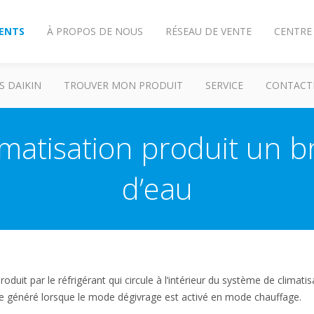
IENTS
À PROPOS DE NOUS
RÉSEAU DE VENTE
CENTRE
S DAIKIN
TROUVER MON PRODUIT
SERVICE
CONTACT
imatisation produit un b
d’eau
oduit par le réfrigérant qui circule à l’intérieur du système de climatis
être généré lorsque le mode dégivrage est activé en mode chauffage.