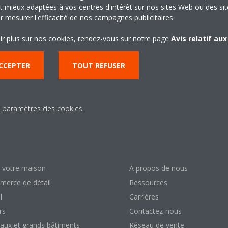
t mieux adaptées à vos centres d'intérêt sur nos sites Web ou des sit
r mesurer l'efficacité de nos campagnes publicitaires
CONTACTEZ-NOUS
ir plus sur nos cookies, rendez-vous sur notre page
Avis relatif au
CCEPTER
TOUT REFUSER
s paramètres des cookies
lutions
À propos de Daik
 votre maison
À propos de nous
erce de détail
Ressources
l
Carrières
rs
Contactez-nous
aux et grands bâtiments
Réseau de vente