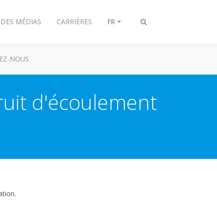
 DES MÉDIAS
CARRIÈRES
FR
Afficher/masquer
recherche
EZ-NOUS
ruit d'écoulement
ation.