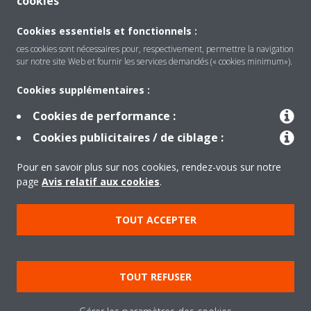
cookies
Cookies essentiels et fonctionnels :
ces cookies sont nécessaires pour, respectivement, permettre la navigation
sur notre site Web et fournir les services demandés (« cookies minimum»).
Produits
Cookies supplémentaires :
Cookies de performance :
Solutions
Cookies publicitaires / de ciblage :
Pour en savoir plus sur nos cookies, rendez-vous sur notre
À propos de Daikin
page
Avis relatif aux cookies
.
TOUT ACCEPTER
Copyright © Daikin
Mentions légales
Avis relatif aux cookies
TOUT REFUSER
Politique de confidentialité des données
éthique de l'entreprise