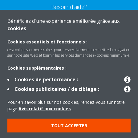
Besoin d'aide?
Bénéficiez d'une expérience améliorée grâce aux
CONTACTEZ-NOUS
cookies
Cookies essentiels et fonctionnels :
ces cookies sont nécessaires pour, respectivement, permettre la navigation
sur notre site Web et fournir les services demandés (« cookies minimum»).
Produits
Cookies supplémentaires :
Cookies de performance :
Solutions
Cookies publicitaires / de ciblage :
Pour en savoir plus sur nos cookies, rendez-vous sur notre
À propos de Daikin
page
Avis relatif aux cookies
.
TOUT ACCEPTER
Copyright © Daikin