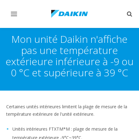
Afficher/masquer
Affi
navigation
rech
Mon unité Daikin n'affiche
pas une température
extérieure inférieure à -9 ou
0 °C et supérieure à 39 °C
Certaines unités intérieures limitent la plage de mesure de la
température extérieure de l'unité extérieure.
Unités intérieures FTXTM*M : plage de mesure de la
température extérieure -9°C~39°C.