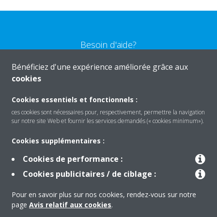
Besoin d'aide?
Bénéficiez d'une expérience améliorée grâce aux
CONTACTEZ-NOUS
cookies
Cookies essentiels et fonctionnels :
ces cookies sont nécessaires pour, respectivement, permettre la navigation
sur notre site Web et fournir les services demandés (« cookies minimum»).
Produits
Cookies supplémentaires :
Cookies de performance :
Solutions
Cookies publicitaires / de ciblage :
Pour en savoir plus sur nos cookies, rendez-vous sur notre
À propos de Daikin
page
Avis relatif aux cookies
.