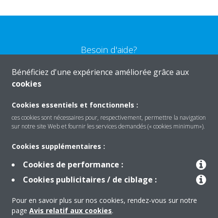
Besoin d'aide?
Bénéficiez d'une expérience améliorée grâce aux
CONTACTEZ-NOUS
cookies
Cookies essentiels et fonctionnels :
ces cookies sont nécessaires pour, respectivement, permettre la navigation
sur notre site Web et fournir les services demandés (« cookies minimum»).
Produits
Cookies supplémentaires :
Cookies de performance :
Solutions
Cookies publicitaires / de ciblage :
Pour en savoir plus sur nos cookies, rendez-vous sur notre
À propos de Daikin
page
Avis relatif aux cookies
.