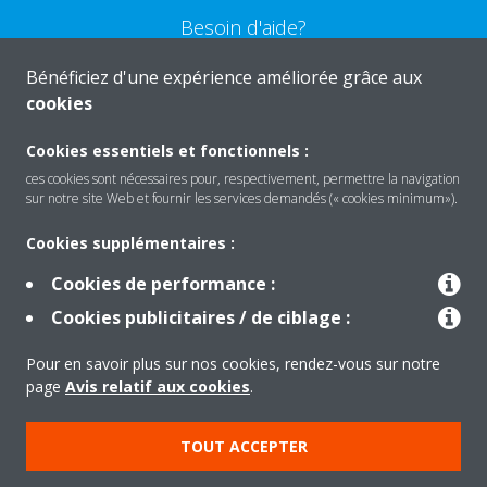
Besoin d'aide?
Bénéficiez d'une expérience améliorée grâce aux
CONTACTEZ-NOUS
cookies
Cookies essentiels et fonctionnels :
ces cookies sont nécessaires pour, respectivement, permettre la navigation
sur notre site Web et fournir les services demandés (« cookies minimum»).
Produits
Cookies supplémentaires :
Cookies de performance :
Solutions
Cookies publicitaires / de ciblage :
Pour en savoir plus sur nos cookies, rendez-vous sur notre
À propos de Daikin
page
Avis relatif aux cookies
.
TOUT ACCEPTER
Copyright © Daikin