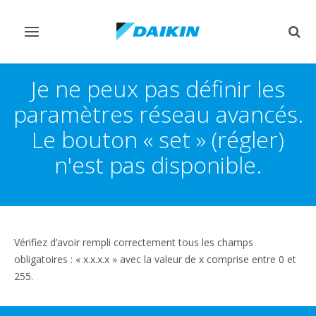
Afficher/masquer
Affi
navigation
rech
Je ne peux pas définir les
paramètres réseau avancés.
Le bouton « set » (régler)
n'est pas disponible.
Vérifiez d’avoir rempli correctement tous les champs
obligatoires : « x.x.x.x » avec la valeur de x comprise entre 0 et
255.