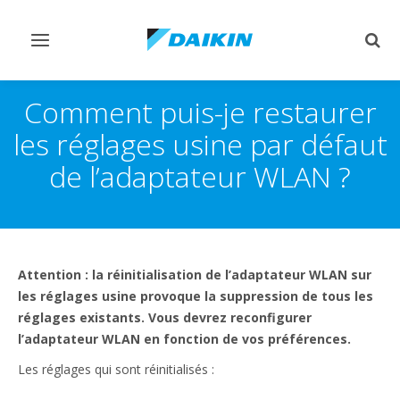
Afficher/masquer
Affi
navigation
rech
Comment puis-je restaurer
les réglages usine par défaut
de l’adaptateur WLAN ?
Attention : la réinitialisation de l’adaptateur WLAN sur
les réglages usine provoque la suppression de tous les
réglages existants. Vous devrez reconfigurer
l’adaptateur WLAN en fonction de vos préférences.
Les réglages qui sont réinitialisés :