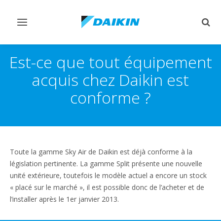
Afficher/masquer
Affi
navigation
rech
Est-ce que tout équipement
acquis chez Daikin est
conforme ?
Toute la gamme Sky Air de Daikin est déjà conforme à la
législation pertinente. La gamme Split présente une nouvelle
unité extérieure, toutefois le modèle actuel a encore un stock
« placé sur le marché », il est possible donc de l’acheter et de
l’installer après le 1er janvier 2013.