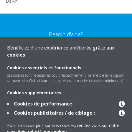
Daikin.
Besoin d'aide?
Bénéficiez d'une expérience améliorée grâce aux
CONTACTEZ-NOUS
cookies
Cookies essentiels et fonctionnels :
ces cookies sont nécessaires pour, respectivement, permettre la navigation
sur notre site Web et fournir les services demandés (« cookies minimum»).
Produits
Cookies supplémentaires :
Cookies de performance :
Solutions
Cookies publicitaires / de ciblage :
Pour en savoir plus sur nos cookies, rendez-vous sur notre
À propos de Daikin
page
Avis relatif aux cookies
.