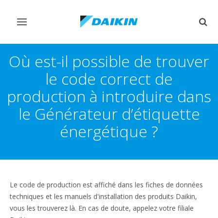
Afficher/masquer
Affi
navigation
rech
Où est-il possible de trouver
le code correct de
production à introduire dans
le Générateur d’étiquette
énergétique ?
Le code de production est affiché dans les fiches de données
techniques et les manuels d'installation des produits Daikin,
vous les trouverez là. En cas de doute, appelez votre filiale