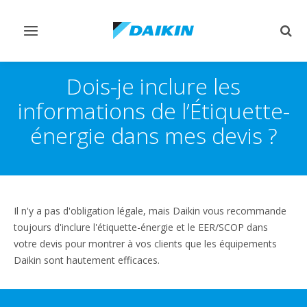
Afficher/masquer
Affi
navigation
rech
Dois-je inclure les
informations de l’Étiquette-
énergie dans mes devis ?
Il n'y a pas d'obligation légale, mais Daikin vous recommande
toujours d'inclure l'étiquette-énergie et le EER/SCOP dans
votre devis pour montrer à vos clients que les équipements
Daikin sont hautement efficaces.