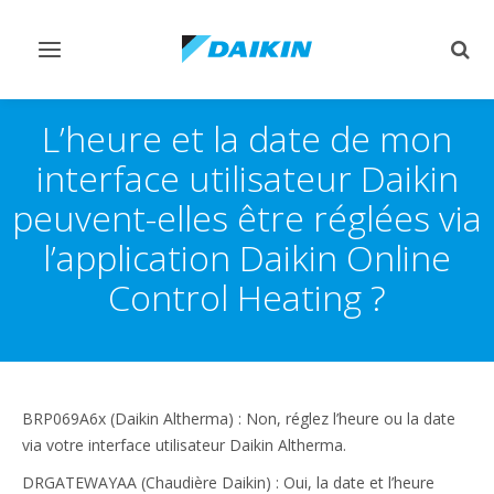
Afficher/masquer
Affi
navigation
rech
L’heure et la date de mon
interface utilisateur Daikin
peuvent-elles être réglées via
l’application Daikin Online
Control Heating ?
BRP069A6x (Daikin Altherma) : Non, réglez l’heure ou la date
via votre interface utilisateur Daikin Altherma.
DRGATEWAYAA (Chaudière Daikin) : Oui, la date et l’heure