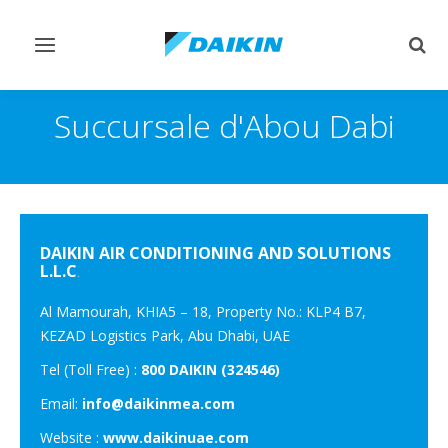
Afficher/masquer
Affi
navigation
rech
Succursale d'Abou Dabi
DAIKIN AIR CONDITIONING AND SOLUTIONS
L.L.C
.
Al Mamourah, KHIA5 – 18, Property No.: KLP4 B7,
KEZAD Logistics Park, Abu Dhabi, UAE
Tel (Toll Free) :
800 DAIKIN (324546)
Email:
info@daikinmea.com
Website :
www.daikinuae.com