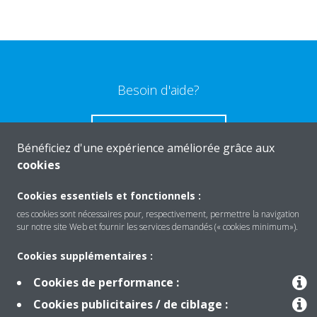
Besoin d'aide?
CONTACTEZ-NOUS
Bénéficiez d'une expérience améliorée grâce aux
cookies
Cookies essentiels et fonctionnels :
ces cookies sont nécessaires pour, respectivement, permettre la navigation
Produits
sur notre site Web et fournir les services demandés (« cookies minimum»).
Cookies supplémentaires :
Solutions
Cookies de performance :
Cookies publicitaires / de ciblage :