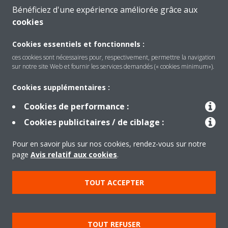
Bénéficiez d'une expérience améliorée grâce aux
CONTACTEZ-NOUS
cookies
Cookies essentiels et fonctionnels :
ces cookies sont nécessaires pour, respectivement, permettre la navigation
sur notre site Web et fournir les services demandés (« cookies minimum»).
Produits
Cookies supplémentaires :
Cookies de performance :
Solutions
Cookies publicitaires / de ciblage :
Pour en savoir plus sur nos cookies, rendez-vous sur notre
À propos de Daikin
page
Avis relatif aux cookies
.
TOUT ACCEPTER
Copyright © Daikin
Mentions légales
Avis relatif aux cookies
TOUT REFUSER
Politique de confidentialité des données
éthique de l'entreprise