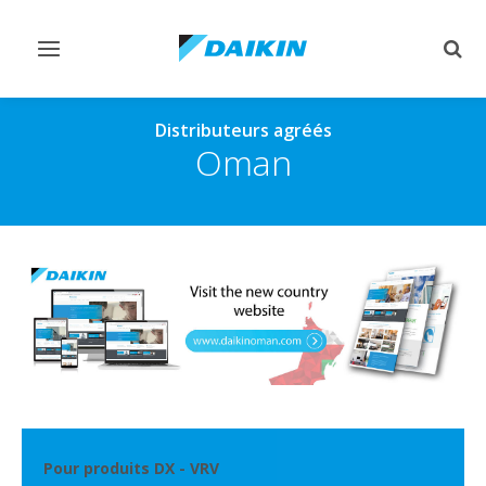
Afficher/masquer
Affi
navigation
rech
Distributeurs agréés
Oman
Pour produits DX - VRV