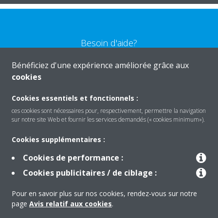
Besoin d'aide?
Bénéficiez d'une expérience améliorée grâce aux
CONTACTEZ-NOUS
cookies
Cookies essentiels et fonctionnels :
ces cookies sont nécessaires pour, respectivement, permettre la navigation
sur notre site Web et fournir les services demandés (« cookies minimum»).
Produits
Cookies supplémentaires :
Cookies de performance :
Solutions
Cookies publicitaires / de ciblage :
Pour en savoir plus sur nos cookies, rendez-vous sur notre
À propos de Daikin
page
Avis relatif aux cookies
.