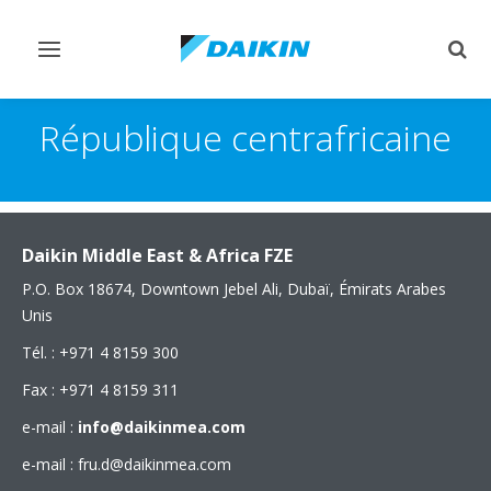
Afficher/masquer
Affi
navigation
rech
République centrafricaine
Daikin Middle East & Africa FZE
P.O. Box 18674, Downtown Jebel Ali, Dubaï, Émirats Arabes
Unis
Tél. : +971 4 8159 300
Fax : +971 4 8159 311
e-mail :
info@daikinmea.com
e-mail : fru.d@daikinmea.com